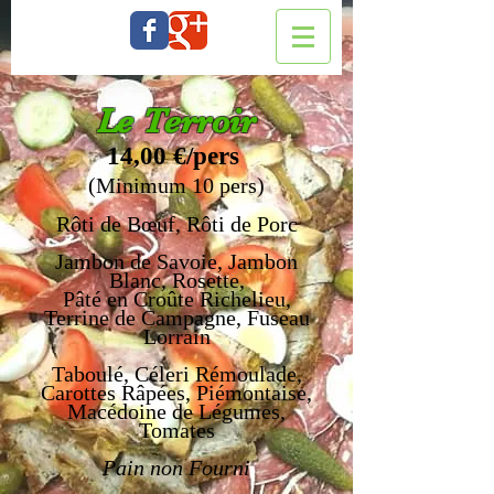
Le Terroir
14,00 €/pers
(Minimum 10 pers)
Rôti de Bœuf, Rôti de Porc
Jambon de Savoie
, Jambon
Blanc, Rosette,
Pâté en Croûte Richelieu,
Terrine de Campagne, Fuseau
Lorrain
Taboulé, Céleri Rémoulade,
Carottes Râpées, Piémontaise,
Macédoine de Légumes,
Tomates
Pain non Fourni