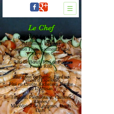
Le Chef
20,00 €/pers
(Minimum 10 pers)
Saumon Frais, Saumon Fumé,
Crevettes
Rôti de Bœuf, Rôti de Porc,
Poulet Rôti
Saucisson de Parme, Pavé au
Piment d'Espelette,
Pâté en Croûte Richelieu,
Terrine
de L'Artisan
Taboulé, Piémontaise,
Carottes
Râpées,
Macédoine de Légumes, Oeufs
Durs